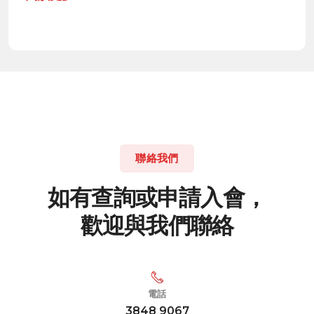
聯絡我們
如
有
查
詢
或
申
請
入
會
，
歡
迎
與
我
們
聯
絡
電話
3848 9067