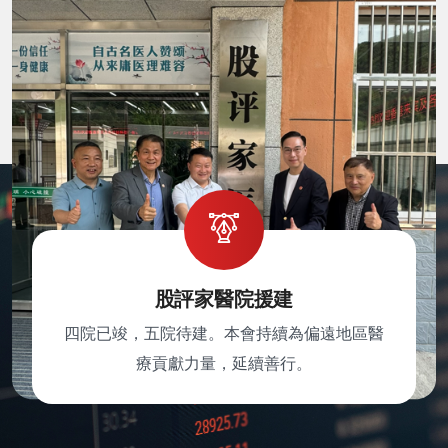
股評家醫院援建
四院已竣，五院待建。本會持續為偏遠地區醫
療貢獻力量，延續善行。