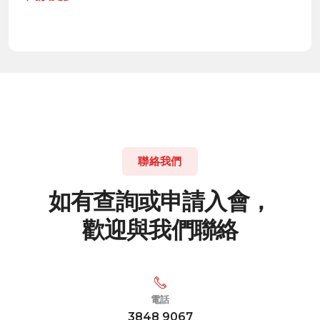
聯絡我們
如
有
查
詢
或
申
請
入
會
，
歡
迎
與
我
們
聯
絡
電話
3848 9067