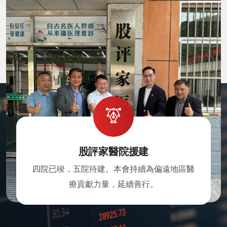
股評家醫院援建
四院已竣，五院待建。本會持續為偏遠地區醫
療貢獻力量，延續善行。