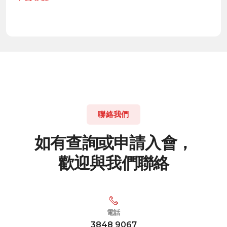
聯絡我們
如
有
查
詢
或
申
請
入
會
，
歡
迎
與
我
們
聯
絡
電話
3848 9067