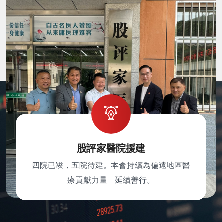
股評家醫院援建
四院已竣，五院待建。本會持續為偏遠地區醫
療貢獻力量，延續善行。