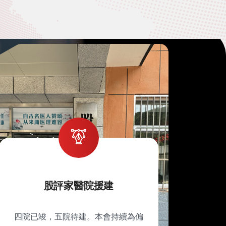
股評家醫院援建
四院已竣，五院待建。本會持續為偏