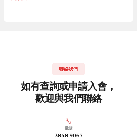
聯絡我們
如
有
查
詢
或
申
請
入
會
，
歡
迎
與
我
們
聯
絡
電話
3848 9067