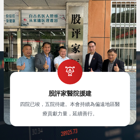
股評家醫院援建
四院已竣，五院待建。本會持續為偏遠地區醫
療貢獻力量，延續善行。