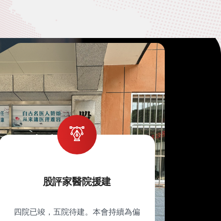
股評家醫院援建
四院已竣，五院待建。本會持續為偏