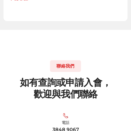
聯絡我們
如
有
查
詢
或
申
請
入
會
，
歡
迎
與
我
們
聯
絡
電話
3848 9067