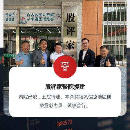
股評家醫院援建
四院已竣，五院待建。本會持續為偏遠地區醫
療貢獻力量，延續善行。