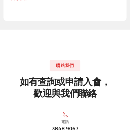
聯絡我們
如
有
查
詢
或
申
請
入
會
，
歡
迎
與
我
們
聯
絡
電話
3848 9067