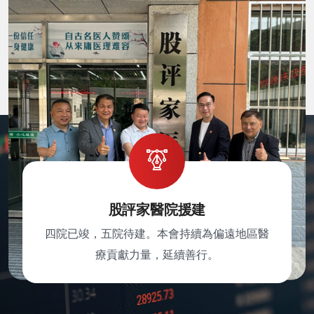
股評家醫院援建
四院已竣，五院待建。本會持續為偏遠地區醫
療貢獻力量，延續善行。