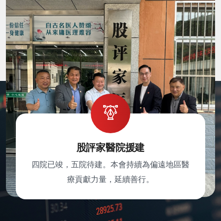
股評家醫院援建
四院已竣，五院待建。本會持續為偏遠地區醫
療貢獻力量，延續善行。