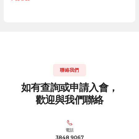
聯絡我們
如
有
查
詢
或
申
請
入
會
，
歡
迎
與
我
們
聯
絡
電話
3848 9067