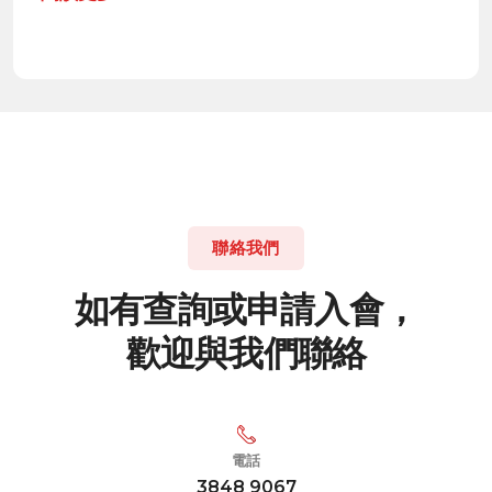
聯絡我們
如
有
查
詢
或
申
請
入
會
，
歡
迎
與
我
們
聯
絡
電話
3848 9067