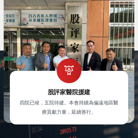
股評家醫院援建
四院已竣，五院待建。本會持續為偏遠地區醫
療貢獻力量，延續善行。