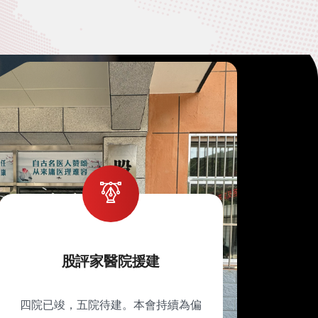
股評家醫院援建
四院已竣，五院待建。本會持續為偏