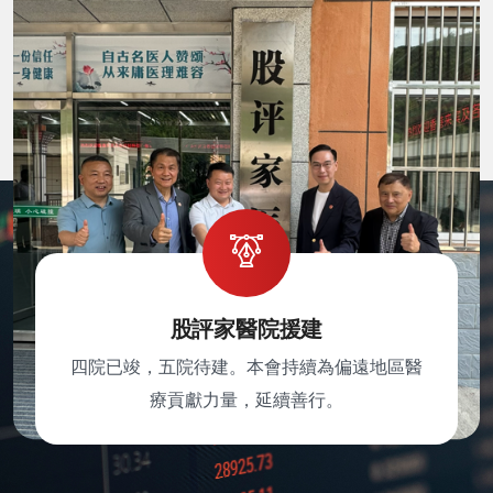
股評家醫院援建
四院已竣，五院待建。本會持續為偏遠地區醫
療貢獻力量，延續善行。