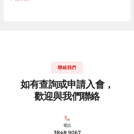
聯絡我們
如
有
查
詢
或
申
請
入
會
，
歡
迎
與
我
們
聯
絡
電話
3848 9067