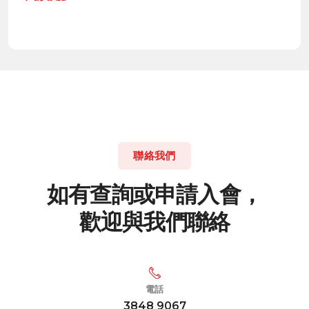
聯絡我們
如
有
查
詢
或
申
請
入
會
，
歡
迎
與
我
們
聯
絡
電話
3848 9067