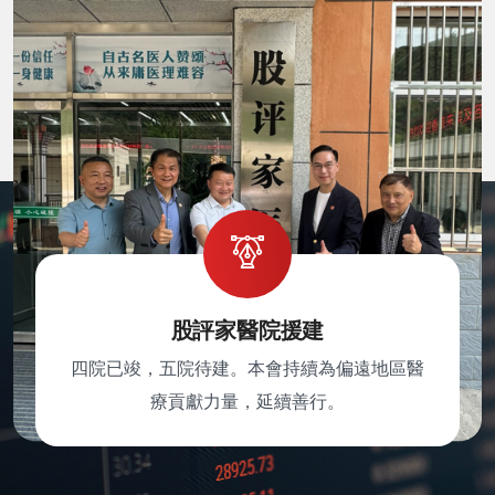
股評家醫院援建
四院已竣，五院待建。本會持續為偏遠地區醫
療貢獻力量，延續善行。