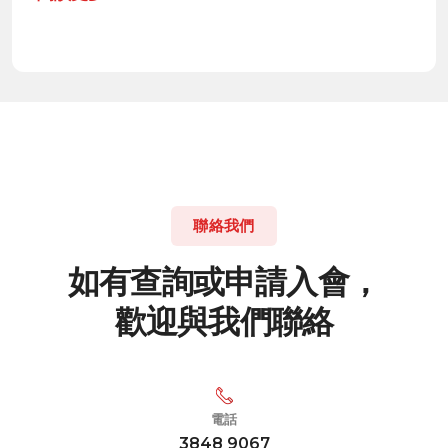
聯絡我們
如
有
查
詢
或
申
請
入
會
，
歡
迎
與
我
們
聯
絡
電話
3848 9067