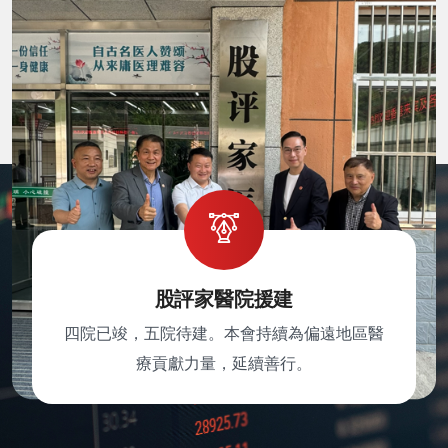
股評家醫院援建
四院已竣，五院待建。本會持續為偏遠地區醫
療貢獻力量，延續善行。